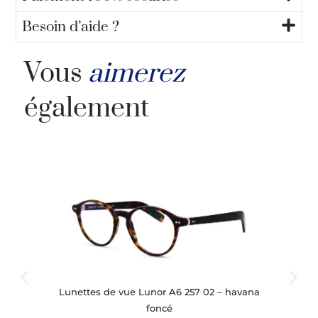
Besoin d’aide ?
Vous
aimerez
également
Lunettes de vue Lunor A6 257 02 – havana
L
foncé