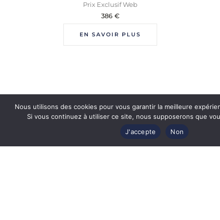
Prix Exclusif Web
386
€
EN SAVOIR PLUS
Nous utilisons des cookies pour vous garantir la meilleure expérie
Si vous continuez à utiliser ce site, nous supposerons que vous
J'accepte
Non
Revendeur officiel
des plus grandes marques de luxe
Produits authentiques et certifiés
par les marques de lunettes
Étuis d'origine