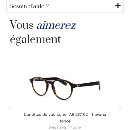
Besoin d’aide ?
Vous
aimerez
également
Lunettes de vue Lunor A6 257 02 – havana
Lu
foncé
Prix Exclusif Web