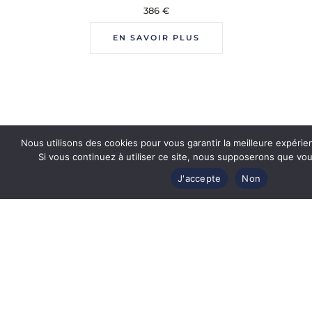
386
€
EN SAVOIR PLUS
Nous utilisons des cookies pour vous garantir la meilleure expérie
Si vous continuez à utiliser ce site, nous supposerons que vous
J'accepte
Non
Revendeur officiel
des plus grandes marques de luxe
Produits authentiques et certifiés
par les marques de lunettes
Étuis d'origine
pour toutes les marques de lunettes