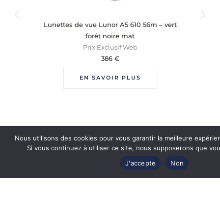
Lunettes de vue Lunor A5 610 56m – vert
Lun
forêt noire mat
Prix Exclusif Web
386
€
EN SAVOIR PLUS
Nous utilisons des cookies pour vous garantir la meilleure expérie
Si vous continuez à utiliser ce site, nous supposerons que vous
J'accepte
Non
Revendeur officiel
des plus grandes marques de luxe