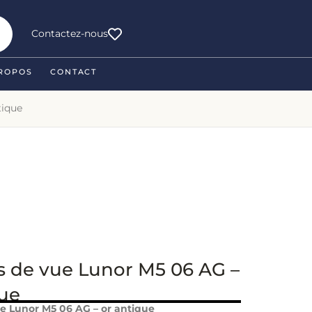
Contactez-nous
ROPOS
CONTACT
tique
s de vue Lunor M5 06 AG –
que
e Lunor M5 06 AG – or antique