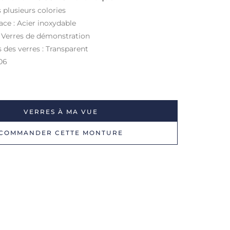
 plusieurs colories
ace : Acier inoxydable
: Verres de démonstration
s des verres : Transparent
06
VERRES À MA VUE
COMMANDER CETTE MONTURE