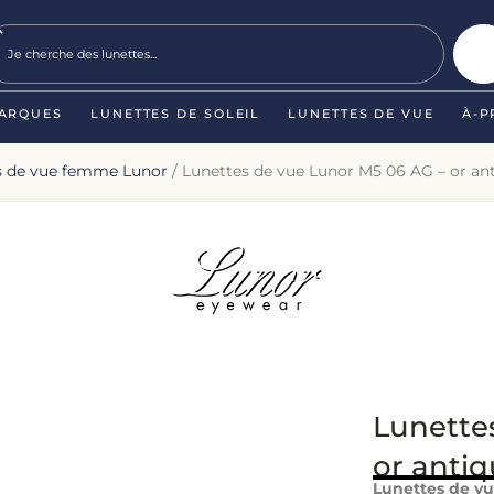
ARQUES
LUNETTES DE SOLEIL
LUNETTES DE VUE
À-P
s de vue femme Lunor
/ Lunettes de vue Lunor M5 06 AG – or an
Lunette
or anti
Lunettes de vu