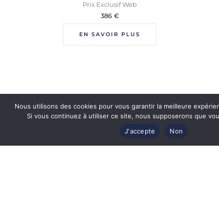
Prix Exclusif Web
386
€
EN SAVOIR PLUS
Nous utilisons des cookies pour vous garantir la meilleure expérie
Si vous continuez à utiliser ce site, nous supposerons que vous
J'accepte
Non
Revendeur officiel
des plus grandes marques de luxe
Produits authentiques et certifiés
par les marques de lunettes
Étuis d'origine