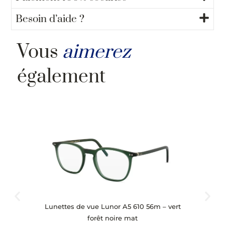
Besoin d’aide ?
Vous
aimerez
également
Lunettes de vue Lunor A5 610 56m – vert
Lun
forêt noire mat