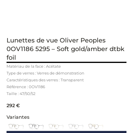
Lunettes de vue Oliver Peoples
0OV1186 5295 – Soft gold/amber dtbk
foil
Matériau de la face : Acétate
Type de verres : Verres de démonstration
Caractéristiques des verres : Transparent
Référence : 0OV1186
Taille : 47/50/52
292
€
Variantes