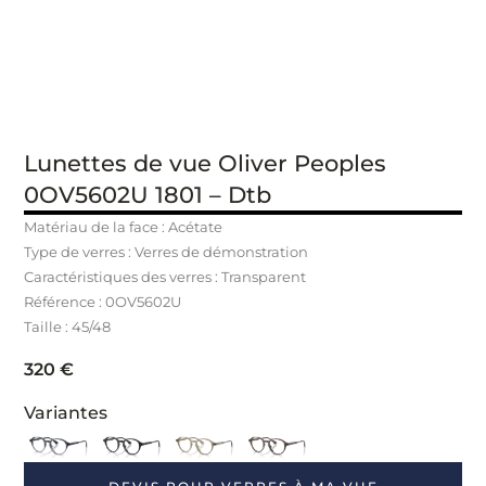
Lunettes de vue Oliver Peoples
0OV5602U 1801 – Dtb
Matériau de la face : Acétate
Type de verres : Verres de démonstration
Caractéristiques des verres : Transparent
Référence :
0OV5602U
Taille : 45/48
320
€
Variantes