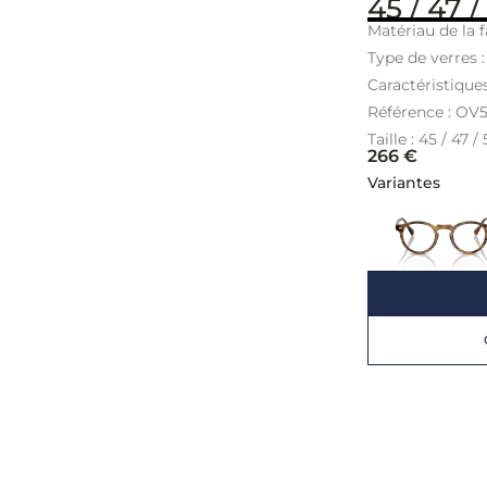
45 / 47 /
Matériau de la f
Type de verres 
Caractéristique
Référence : OV
Taille : 45 / 47 /
266
€
Variantes