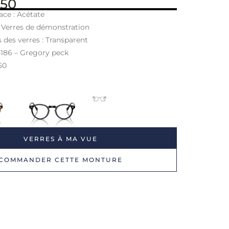
 50
ace : Acétate
: Verres de démonstration
s des verres : Transparent
5186 – Gregory peck
 50
VERRES À MA VUE
COMMANDER CETTE MONTURE