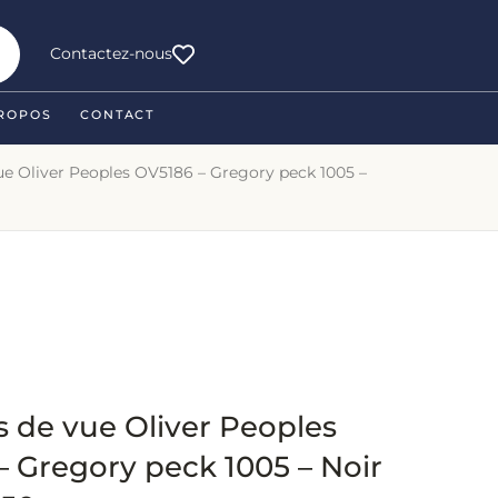
Contactez-nous
ROPOS
CONTACT
ue Oliver Peoples OV5186 – Gregory peck 1005 –
s de vue Oliver Peoples
– Gregory peck 1005 – Noir