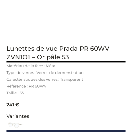
Lunettes de vue Prada PR 60WV
ZVN1O1 – Or pâle 53
Matériau de la face : Métal
Type de verres : Verres de démonstration
Caractéristiques des verres : Transparent
Référence : PR 60WV
Taille : 53
241
€
Variantes