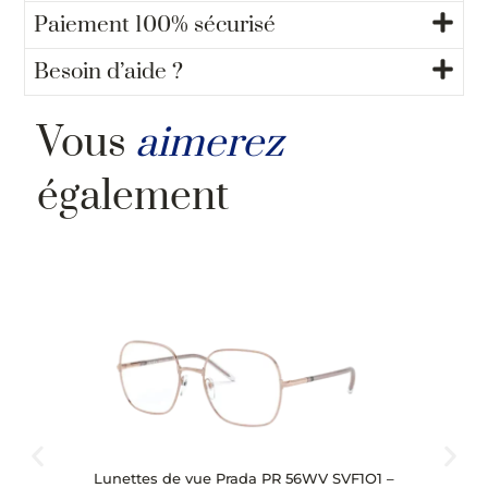
Paiement 100% sécurisé
Besoin d’aide ?
Vous
aimerez
également
Lunettes de vue Prada PR 56WV SVF1O1 –
Lu