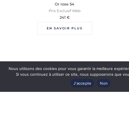
Or rose 54
Prix Exclusif Web
241
€
EN SAVOIR PLUS
Nous utilisons des cookies pour vous garantir la meilleure expérie
Si vous continuez à utiliser ce site, nous supposerons que vous
J'accepte
Non
Revendeur officiel
des plus grandes marques de luxe
Produits authentiques et certifiés
par les marques de lunettes