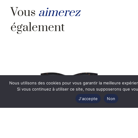
Vous
aimerez
également
Nous utilisons des cookies pour vous garantir la meilleure expérie
Si vous continuez à utiliser ce site, nous supposerons que vous
J'accepte
Non
Lunettes de soleil Dior DIORPACIFIC S2U
27A0 – Havane Brillant 53
Prix Exclusif Web
356
€