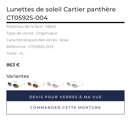
Lunettes de soleil Cartier panthère
CT0592S-004
Matériau de la face : Métal
Type de verres : Organique
Caractéristiques des verres : Rose
Référence : CT0592S-003
Taille : XL
863
€
Variantes
DEVIS POUR VERRES À MA VUE
COMMANDER CETTE MONTURE