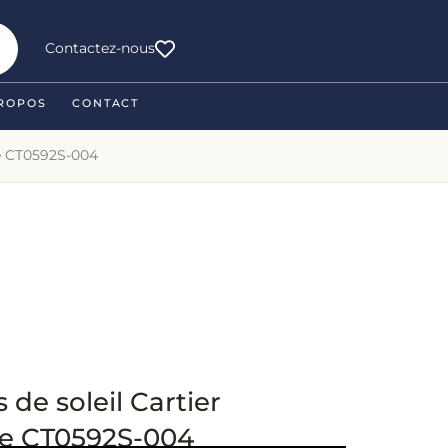
Contactez-nous
ROPOS
CONTACT
re CT0592S-004
 de soleil Cartier
e CT0592S-004