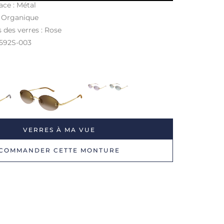
ace : Métal
: Organique
 des verres : Rose
0592S-003
VERRES À MA VUE
COMMANDER CETTE MONTURE