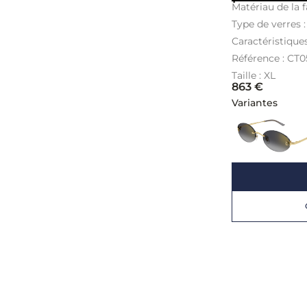
Matériau de la f
Type de verres 
Caractéristiques
Référence : CT
Taille : XL
863
€
Variantes