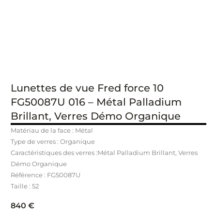
Lunettes de vue Fred force 10
FG50087U 016 – Métal Palladium
Brillant, Verres Démo Organique
Matériau de la face : Métal
Type de verres : Organique
Caractéristiques des verres :Métal Palladium Brillant, Verres
Démo Organique
Référence : FG50087U
Taille : 52
840
€