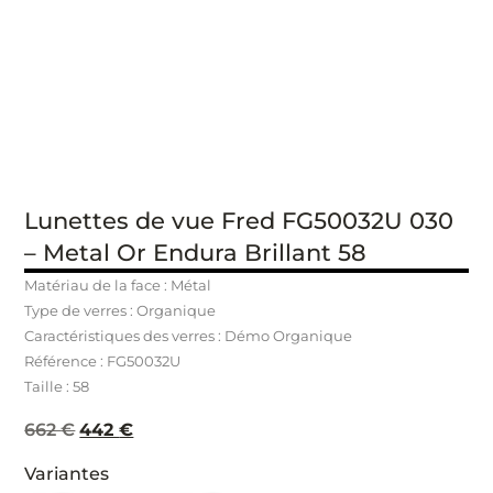
Lunettes de vue Fred FG50032U 030
– Metal Or Endura Brillant 58
Matériau de la face : Métal
Type de verres : Organique
Caractéristiques des verres : Démo Organique
Référence : FG50032U
Taille : 58
662
€
442
€
Variantes