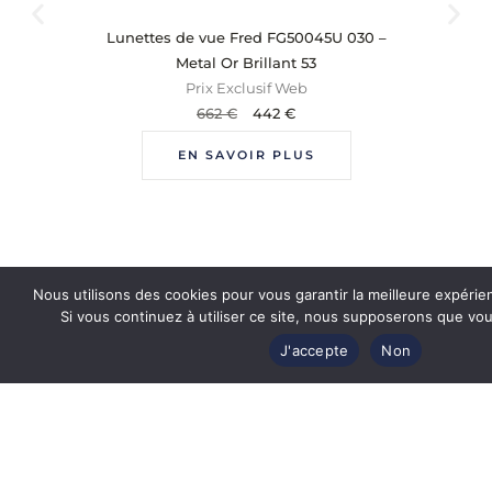
Lunettes de vue Fred FG50045U 030 –
Metal Or Brillant 53
Prix Exclusif Web
662
€
442
€
EN SAVOIR PLUS
Nous utilisons des cookies pour vous garantir la meilleure expérie
Si vous continuez à utiliser ce site, nous supposerons que vous
J'accepte
Non
Revendeur officiel
des plus grandes marques de luxe
Produits authentiques et certifiés