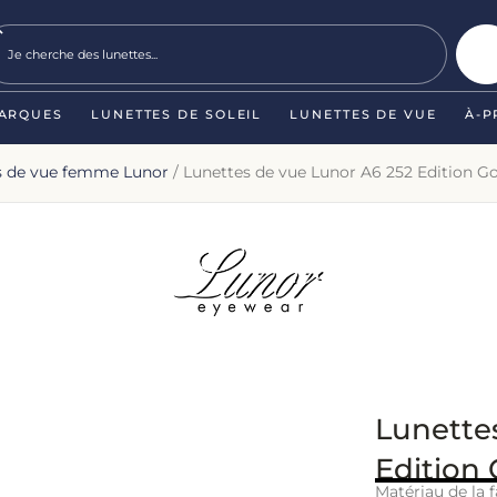
ARQUES
LUNETTES DE SOLEIL
LUNETTES DE VUE
À-P
s de vue femme Lunor
/ Lunettes de vue Lunor A6 252 Edition G
Lunette
Edition 
Matériau de la f