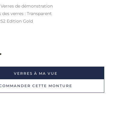
: Verres de démonstration
s des verres : Transparent
252 Edition Gold
VERRES À MA VUE
COMMANDER CETTE MONTURE