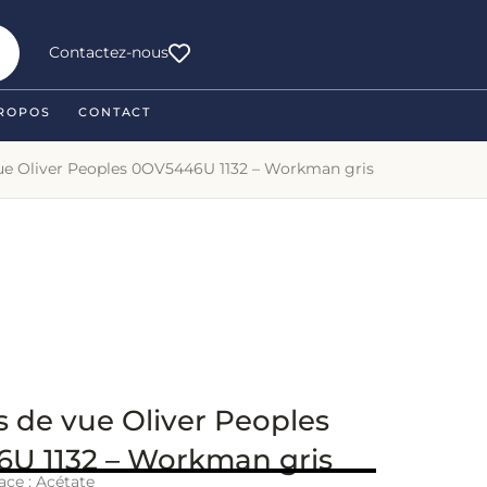
Contactez-nous
ROPOS
CONTACT
vue Oliver Peoples 0OV5446U 1132 – Workman gris
s de vue Oliver Peoples
U 1132 – Workman gris
ace : Acétate