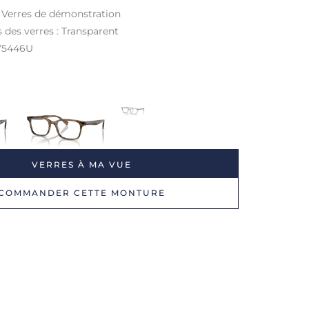
: Verres de démonstration
s des verres : Transparent
OV5446U
VERRES À MA VUE
COMMANDER CETTE MONTURE