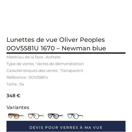
Lunettes de vue Oliver Peoples
0OV5581U 1670 – Newman blue
Matériau de la face : Acétate
Type de verres : Verres de démonstration
Caractéristiques des verres : Transparent
Référence : 0OV5581U
Taille : 54
348
€
Variantes
DEVIS POUR VERRES À MA VUE