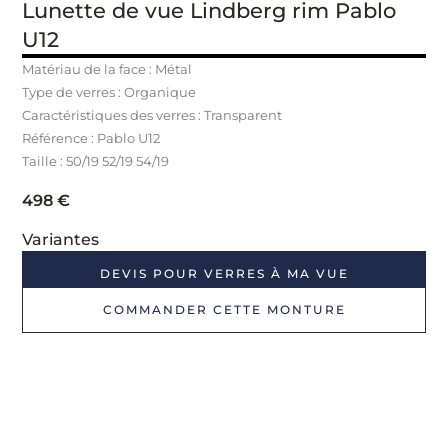
Lunette de vue Lindberg rim Pablo
U12
Matériau de la face : Métal
Type de verres : Organique
Caractéristiques des verres : Transparent
Référence : Pablo U12
Taille : 50/19 52/19 54/19
498
€
Variantes
DEVIS POUR VERRES À MA VUE
COMMANDER CETTE MONTURE