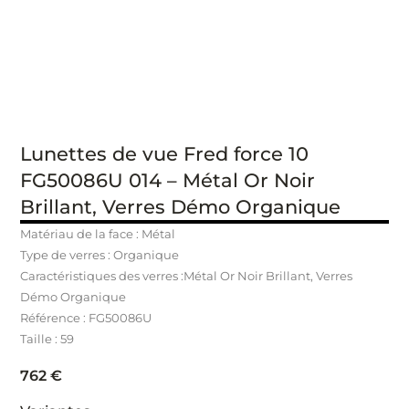
Lunettes de vue Fred force 10
FG50086U 014 – Métal Or Noir
Brillant, Verres Démo Organique
Matériau de la face : Métal
Type de verres : Organique
Caractéristiques des verres :Métal Or Noir Brillant, Verres
Démo Organique
Référence : FG50086U
Taille : 59
762
€