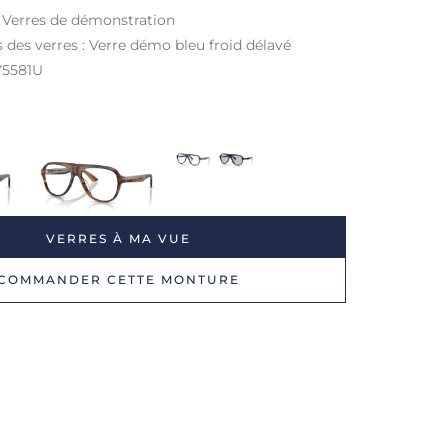
: Verres de démonstration
s des verres : Verre démo bleu froid délavé
V5581U
VERRES À MA VUE
COMMANDER CETTE MONTURE