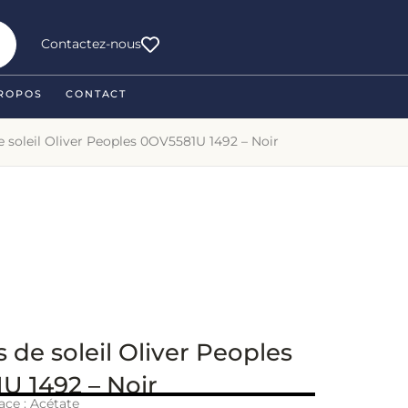
Contactez-nous
ROPOS
CONTACT
e soleil Oliver Peoples 0OV5581U 1492 – Noir
 de soleil Oliver Peoples
U 1492 – Noir
ace : Acétate