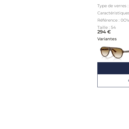
Type de verres 
Caractéristique
Référence : 0O
Taille : 54
294
€
Variantes