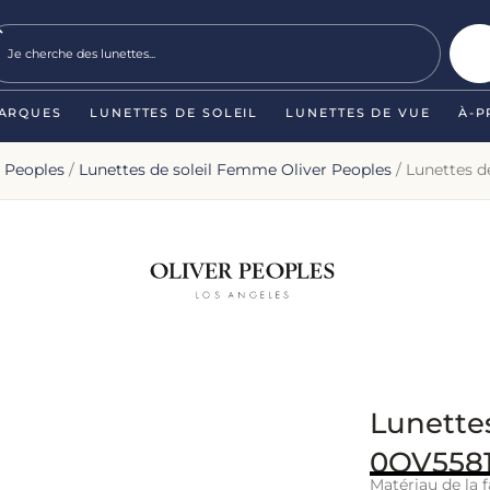
ARQUES
LUNETTES DE SOLEIL
LUNETTES DE VUE
À-P
r Peoples
/
Lunettes de soleil Femme Oliver Peoples
/ Lunettes d
Lunettes
0OV5581
Matériau de la f