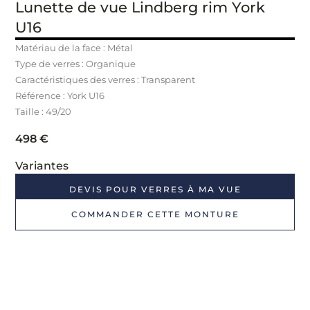
Lunette de vue Lindberg rim York
U16
Matériau de la face : Métal
Type de verres : Organique
Caractéristiques des verres : Transparent
Référence : York U16
Taille : 49/20
498
€
Variantes
DEVIS POUR VERRES À MA VUE
COMMANDER CETTE MONTURE