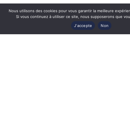
Nous utilisons des cookies pour vous garantir la meilleure expérie
Lunettes de vue Fred FG50045U 031 –
Lun
Si vous continuez à utiliser ce site, nous supposerons que vous
Metal Or Brillant 53
J'accepte
Non
Prix Exclusif Web
662
€
442
€
EN SAVOIR PLUS
Revendeur officiel
des plus grandes marques de luxe